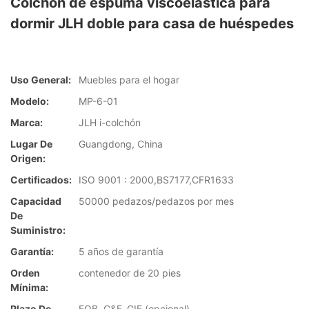
Colchón de espuma viscoelástica para
dormir JLH doble para casa de huéspedes
Uso General:
Muebles para el hogar
Modelo:
MP-6-01
Marca:
JLH i-colchón
Lugar De
Guangdong, China
Origen:
Certificados:
ISO 9001 : 2000,BS7177,CFR1633
Capacidad
50000 pedazos/pedazos por mes
De
Suministro:
Garantía:
5 años de garantía
Orden
contenedor de 20 pies
Mínima:
Plazo De
FOB, C&F, CIF (opcional)