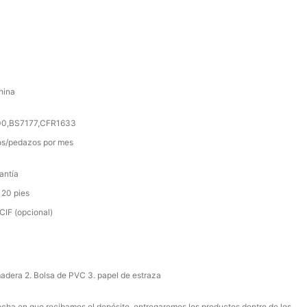
hina
000,BS7177,CFR1633
s/pedazos por mes
antía
 20 pies
IF (opcional)
madera 2. Bolsa de PVC 3. papel de estraza
 fecha en que recibamos el depósito, entregaremos los productos dentro de los