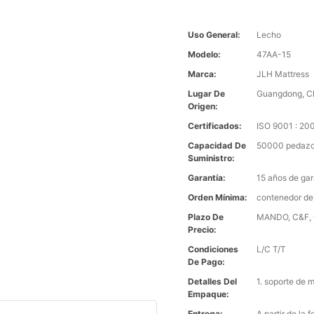
Uso General:
Lecho
Modelo:
47AA-15
Marca:
JLH Mattress
Lugar De
Guangdong, C
Origen:
Certificados:
ISO 9001 : 2
Capacidad De
50000 pedazo
Suministro:
Garantía:
15 años de gar
Orden Mínima:
contenedor de
Plazo De
MANDO, C&F, C
Precio:
Condiciones
L/C T/T
De Pago:
Detalles Del
1. soporte de 
Empaque:
Entrega:
A partir de la