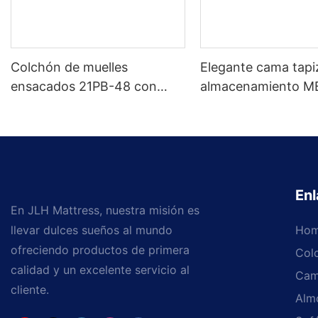
Colchón de muelles
Elegante cama tap
ensacados 21PB-48 con
almacenamiento M
muelles de alta compresión -
tamaños personali
5 años de garantía
colores Precio de fá
Muebles JLH
Enl
En JLH Mattress, nuestra misión es
llevar dulces sueños al mundo
Ho
ofreciendo productos de primera
Col
calidad y un excelente servicio al
Cam
cliente.
Alm