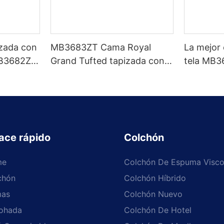
izada con
MB3683ZT Cama Royal
La mejor
B3682ZT,
Grand Tufted tapizada con
tela MB3
zados &
base fuerte King size - JLH
limpieza,
brica -
Furniture
& colores
Muebles 
ace rápido
Colchón
me
Colchón De Espuma Visco
chón
Colchón Híbrido
as
Colchón Nuevo
ohada
Colchón De Hotel