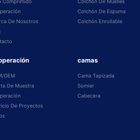
á Comprimido
Colchón De Muelles
peración
Colchón De Espuma
rca De Nosotros
Colchón Enrollable
g
tacto
operación
camas
M/OEM
Cama Tapizada
rta De Muestra
Somier
peración
Cabecera
icio De Proyectos
os