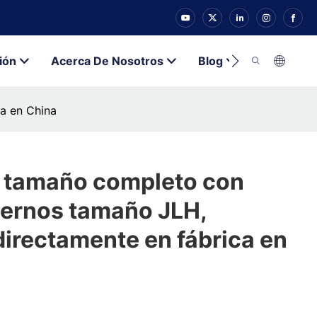
ión
Acerca De Nosotros
Blog
Contacto
a en China
 tamaño completo con
ternos tamaño JLH,
irectamente en fábrica en