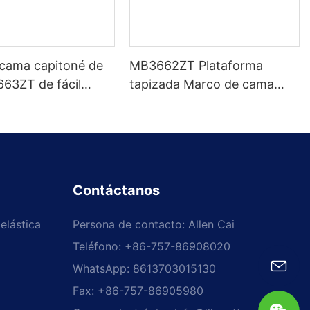
 cama capitoné de
MB3662ZT Plataforma
663ZT de fácil
tapizada Marco de cama
 tamaños variados
Cabecera capitoné Soporte
 Precio de fábrica -
de listones de madera Fácil
JLH
montaje
Contáctanos
elástica
Persona de contacto: Allen Cai
Teléfono: +86-757-86908020
WhatsApp: 8613703015130
Fax: +86-757-86905980