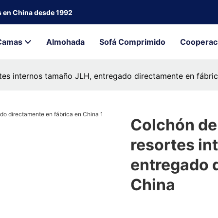
s en China desde 1992
Camas
Almohada
Sofá Comprimido
Cooperac
es internos tamaño JLH, entregado directamente en fábric
Colchón de
resortes in
entregado d
China