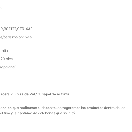
SS
000,BS7177,CFR1633
s/pedazos por mes
antía
 20 pies
(opcional)
madera 2. Bolsa de PVC 3. papel de estraza
 fecha en que recibamos el depósito, entregaremos los productos dentro de los
el tipo y la cantidad de colchones que solicitó.