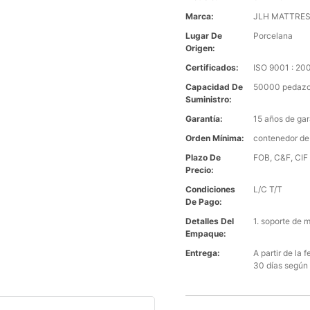
Marca:
JLH MATTRE
Lugar De
Porcelana
Origen:
Certificados:
ISO 9001 : 2
Capacidad De
50000 pedazo
Suministro:
Garantía:
15 años de gar
Orden Mínima:
contenedor de
Plazo De
FOB, C&F, CIF 
Precio:
Condiciones
L/C T/T
De Pago:
Detalles Del
1. soporte de 
Empaque:
Entrega:
A partir de la
30 días según 