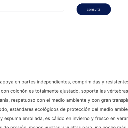
consulta
oya en partes independientes, comprimidas y resistentes. N
po con colchón es totalmente ajustado, soporta las vértebr
ia, respetuoso con el medio ambiente y con gran transpirab
modo, estándares ecológicos de protección del medio ambie
y espuma enrollada, es cálido en invierno y fresco en vera
s de presión, menos vueltas y vueltas para una noche más