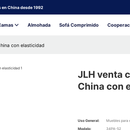
s en China desde 1992
Camas
Almohada
Sofá Comprimido
Cooperac
hina con elasticidad
JLH venta c
China con e
Uso General:
Muebles para 
Modelo:
34PA-52