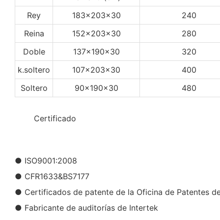
Rey
183x203x30
240
Reina
152x203x30
280
Doble
137x190x30
320
k.soltero
107x203x30
400
Soltero
90x190x30
480
◆◆
Certificado
● ISO9001:2008
● CFR1633&BS7177
● Certificados de patente de la Oficina de Patentes d
● Fabricante de auditorías de Intertek