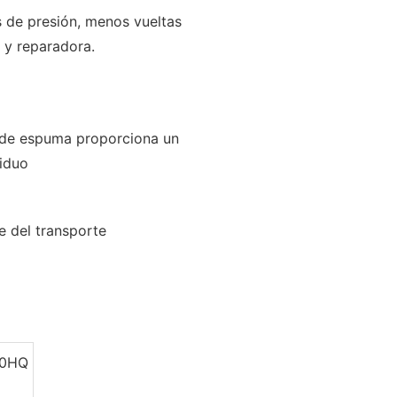
s de presión, menos vueltas
 y reparadora.
o de espuma proporciona un
viduo
e del transporte
40HQ