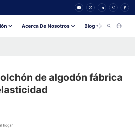
ión
Acerca De Nosotros
Blog
Contacto
olchón de algodón fábrica
lasticidad
el hogar