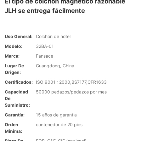
El tipo de colchón magnético razonable
JLH se entrega fácilmente
Uso General:
Colchón de hotel
Modelo:
32BA-01
Marca:
Fansace
Lugar De
Guangdong, China
Origen:
Certificados:
ISO 9001 : 2000,BS7177,CFR1633
Capacidad
50000 pedazos/pedazos por mes
De
Suministro:
Garantía:
15 años de garantía
Orden
contenedor de 20 pies
Mínima:
Plazo De
FOB, C&F, CIF (opcional)