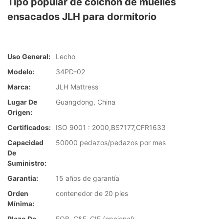
Tipo popular de colchón de muelles
ensacados JLH para dormitorio
Uso General:
Lecho
Modelo:
34PD-02
Marca:
JLH Mattress
Lugar De
Guangdong, China
Origen:
Certificados:
ISO 9001 : 2000,BS7177,CFR1633
Capacidad
50000 pedazos/pedazos por mes
De
Suministro:
Garantía:
15 años de garantía
Orden
contenedor de 20 pies
Mínima:
Plazo De
FOB, C&F, CIF (opcional)