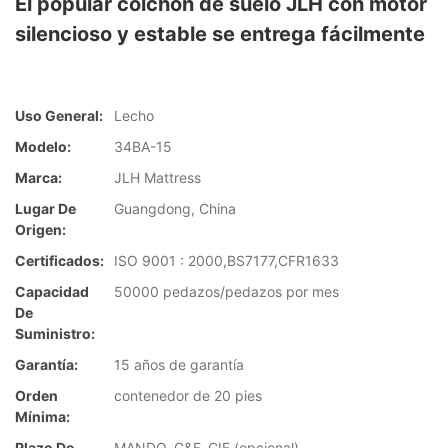
El popular colchón de suelo JLH con motor
silencioso y estable se entrega fácilmente
Uso General:
Lecho
Modelo:
34BA-15
Marca:
JLH Mattress
Lugar De
Guangdong, China
Origen:
Certificados:
ISO 9001 : 2000,BS7177,CFR1633
Capacidad
50000 pedazos/pedazos por mes
De
Suministro:
Garantía:
15 años de garantía
Orden
contenedor de 20 pies
Mínima:
Plazo De
MANDO, C&F, CIF (opcional)