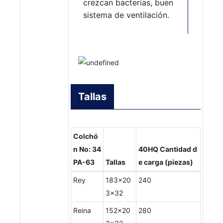
crezcan bacterias, buen
sistema de ventilación.
Tallas
Colchó
n No: 34
40HQ Cantidad d
PA-63
Tallas
e carga (piezas)
Rey
183x20
240
3x32
Reina
152x20
280