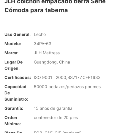
JLH colchón empacado tierra Serie
Cómoda para taberna
Uso General:
Lecho
Modelo:
34PA-63
Marca:
JLH Mattress
Lugar De
Guangdong, China
Origen:
Certificados:
ISO 9001 : 2000,BS7177,CFR1633
Capacidad
50000 pedazos/pedazos por mes
De
Suministro:
Garantía:
15 años de garantía
Orden
contenedor de 20 pies
Mínima:
Plazo De
FOB, C&F, CIF (opcional)