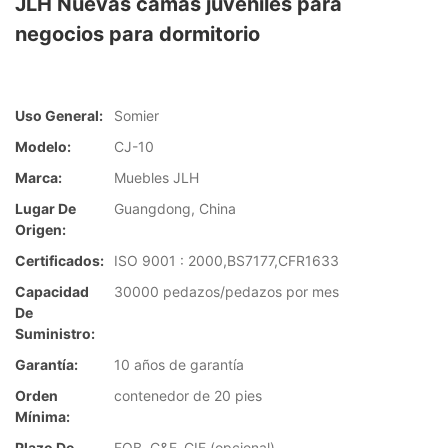
JLH Nuevas camas juveniles para
negocios para dormitorio
Uso General:
Somier
Modelo:
CJ-10
Marca:
Muebles JLH
Lugar De
Guangdong, China
Origen:
Certificados:
ISO 9001 : 2000,BS7177,CFR1633
Capacidad
30000 pedazos/pedazos por mes
De
Suministro:
Garantía:
10 años de garantía
Orden
contenedor de 20 pies
Mínima:
Plazo De
FOB, C&F, CIF (opcional)