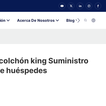
ión
Acerca De Nosotros
Blog
Contacto
colchón king Suministro
de huéspedes