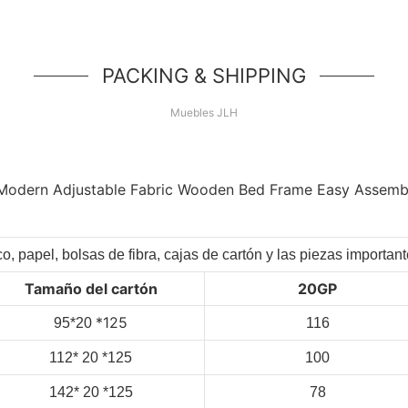
PACKING & SHIPPING
Muebles JLH
co, papel, bolsas de fibra, cajas de cartón y las piezas importa
Tamaño del cartón
20GP
*125
95*20
116
112*
20
*125
100
142*
20
*125
78