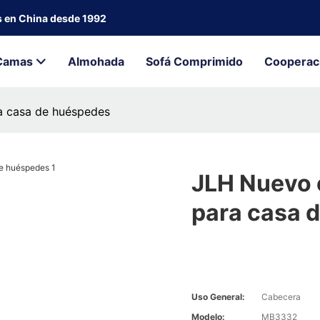
s en China desde 1992
Camas
Almohada
Sofá Comprimido
Cooperac
a casa de huéspedes
JLH Nuevo 
para casa 
Uso General:
Cabecera
Modelo:
MB3332