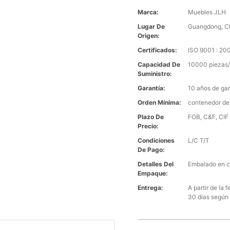
Marca:
Muebles JLH
Lugar De
Guangdong, C
Origen:
Certificados:
ISO 9001 : 2
Capacidad De
10000 piezas/
Suministro:
Garantía:
10 años de gar
Orden Mínima:
contenedor de
Plazo De
FOB, C&F, CIF 
Precio:
Condiciones
L/C T/T
De Pago:
Detalles Del
Embalado en c
Empaque:
Entrega:
A partir de la
30 días según 