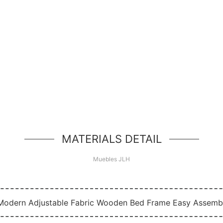
¡Hola Mundo!
d de héroe simple, un componente simple estilo jum
MATERIALS DETAIL
Muebles JLH