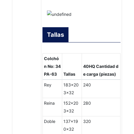
Tallas
Colchó
n No: 34
40HQ Cantidad d
PA-63
Tallas
e carga (piezas)
Rey
183x20
240
3x32
Reina
152x20
280
3x32
Doble
137x19
320
0x32