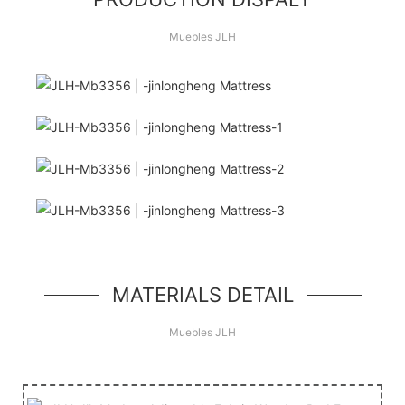
Muebles JLH
¡Hola Mundo!
unidad de héroe simple, un componente simple
estilo jumbotron
MATERIALS DETAIL
Muebles JLH