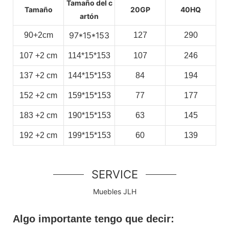
Tamaño del c
Tamaño
20GP
40HQ
artón
97*15*153
90+2cm
127
290
107
+2
cm
114*15*153
107
246
137
+2
cm
144*15*153
84
194
152
+2
cm
159*15*153
77
177
183
+2
cm
190*15*153
63
145
192
+2
cm
199*15*153
60
139
SERVICE
Muebles JLH
Algo importante tengo que decir: