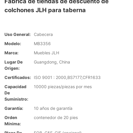
Fábrica de tiendas de descuento de
colchones JLH para taberna
Uso General:
Cabecera
Modelo:
MB3356
Marca:
Muebles JLH
Lugar De
Guangdong, China
Origen:
Certificados:
ISO 9001 : 2000,BS7177,CFR1633
Capacidad
10000 piezas/piezas por mes
De
Suministro:
Garantía:
10 años de garantía
Orden
contenedor de 20 pies
Mínima:
Plazo De
FOB, C&F, CIF (opcional)