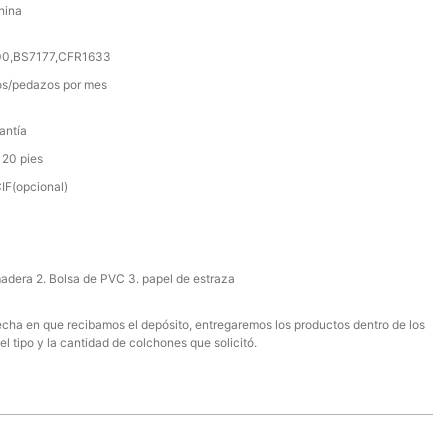
hina
000,BS7177,CFR1633
s/pedazos por mes
antía
 20 pies
F(opcional)
madera 2. Bolsa de PVC 3. papel de estraza
 fecha en que recibamos el depósito, entregaremos los productos dentro de los
el tipo y la cantidad de colchones que solicitó.