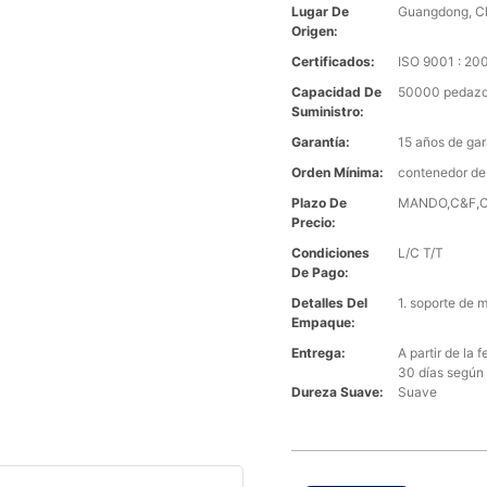
Lugar De
Guangdong, C
Origen:
Certificados:
ISO 9001 : 2
Capacidad De
50000 pedazo
Suministro:
Garantía:
15 años de gar
Orden Mínima:
contenedor de
Plazo De
MANDO,C&F,CI
Precio:
Condiciones
L/C T/T
De Pago:
Detalles Del
1. soporte de 
Empaque:
Entrega:
A partir de la
30 días según 
Dureza Suave:
Suave