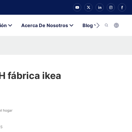
ión
Acerca De Nosotros
Blog
Contacto
 fábrica ikea
el hogar
SS