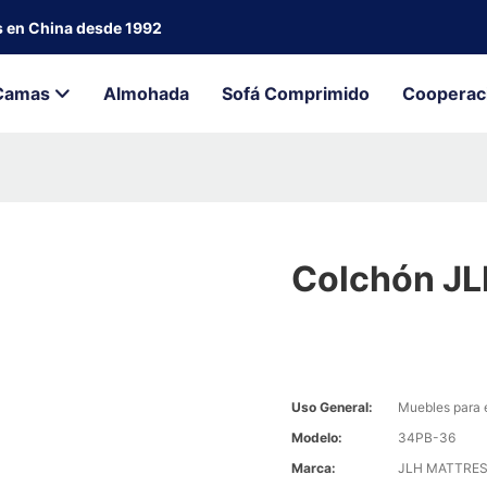
s en China desde 1992
Camas
Almohada
Sofá Comprimido
Cooperac
Colchón JLH
Uso General:
Muebles para 
Modelo:
34PB-36
Marca:
JLH MATTRE