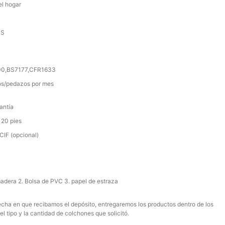
el hogar
SS
000,BS7177,CFR1633
s/pedazos por mes
antía
 20 pies
IF (opcional)
madera 2. Bolsa de PVC 3. papel de estraza
 fecha en que recibamos el depósito, entregaremos los productos dentro de los
el tipo y la cantidad de colchones que solicitó.