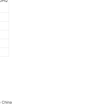
40HQ
e China