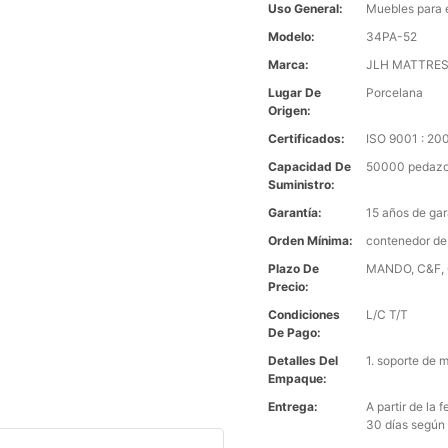
Uso General:
Muebles para 
Modelo:
34PA-52
Marca:
JLH MATTRE
Lugar De
Porcelana
Origen:
Certificados:
ISO 9001 : 2
Capacidad De
50000 pedazo
Suministro:
Garantía:
15 años de gar
Orden Mínima:
contenedor de
Plazo De
MANDO, C&F, C
Precio:
Condiciones
L/C T/T
De Pago:
Detalles Del
1. soporte de 
Empaque:
Entrega:
A partir de la
30 días según 