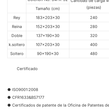
Cantidad de carga 
(piezas)
Tamaño (cm)
Rey
183x203x30
240
Reina
152x203x30
280
Doble
137x190x30
320
k.soltero
107x203x30
400
Soltero
90x190x30
480
◆◆
Certificado
● ISO9001:2008
● CFR1633&BS7177
● Certificados de patente de la Oficina de Patentes d