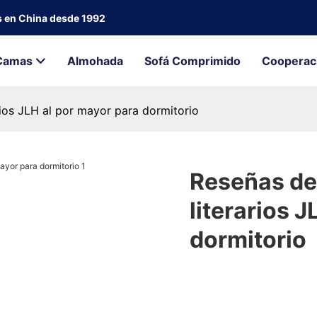
s en China desde 1992
Camas
Almohada
Sofá Comprimido
Cooperac
ios JLH al por mayor para dormitorio
Reseñas de
literarios 
dormitorio