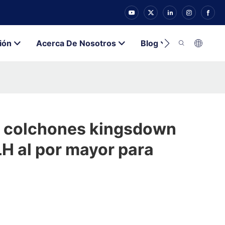
ión
Acerca De Nosotros
Blog
Contacto
 colchones kingsdown
JLH al por mayor para