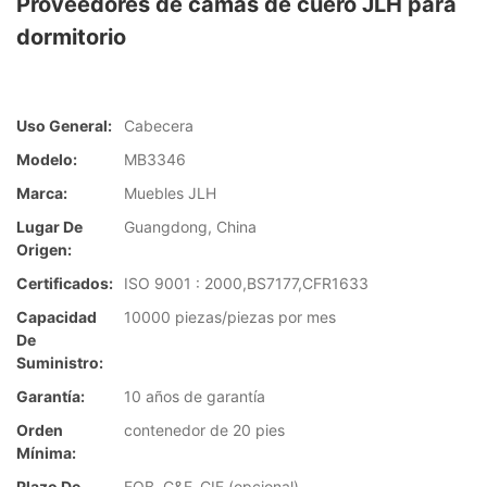
Proveedores de camas de cuero JLH para
dormitorio
Uso General:
Cabecera
Modelo:
MB3346
Marca:
Muebles JLH
Lugar De
Guangdong, China
Origen:
Certificados:
ISO 9001 : 2000,BS7177,CFR1633
Capacidad
10000 piezas/piezas por mes
De
Suministro:
Garantía:
10 años de garantía
Orden
contenedor de 20 pies
Mínima:
Plazo De
FOB, C&F, CIF (opcional)