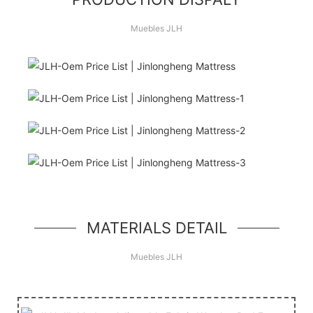
Muebles JLH
¡Hola Mundo!
unidad de héroe simple, un componente simple
estilo jumbotron
MATERIALS DETAIL
Muebles JLH