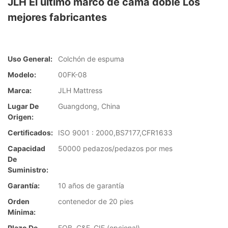
JLH El último marco de cama doble Los
mejores fabricantes
Uso General:
Colchón de espuma
Modelo:
00FK-08
Marca:
JLH Mattress
Lugar De
Guangdong, China
Origen:
Certificados:
ISO 9001 : 2000,BS7177,CFR1633
Capacidad
50000 pedazos/pedazos por mes
De
Suministro:
Garantía:
10 años de garantía
Orden
contenedor de 20 pies
Mínima:
Plazo De
FOB, C&F, CIF (opcional)