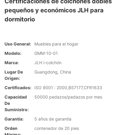
Certificaciones de colchones dobles
pequeños y económicos JLH para
dormitorio
Uso General:
Muebles para el hogar
Modelo:
GMM-10-01
Marca:
JLH i-colchón
Lugar De
Guangdong, China
Origen:
Certificados:
ISO 9001 : 2000,BS7177,CFR1633
Capacidad
50000 pedazos/pedazos por mes
De
Suministro:
Garantía:
5 años de garantía
Orden
contenedor de 20 pies
Mínima: