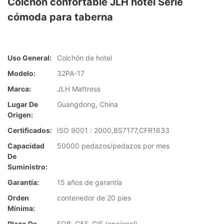
Colchón confortable JLH hotel Serie
cómoda para taberna
Uso General:
Colchón de hotel
Modelo:
32PA-17
Marca:
JLH Mattress
Lugar De
Guangdong, China
Origen:
Certificados:
ISO 9001 : 2000,BS7177,CFR1633
Capacidad
50000 pedazos/pedazos por mes
De
Suministro:
Garantía:
15 años de garantía
Orden
contenedor de 20 pies
Mínima:
Plazo De
FOB, C&F, CIF (opcional)