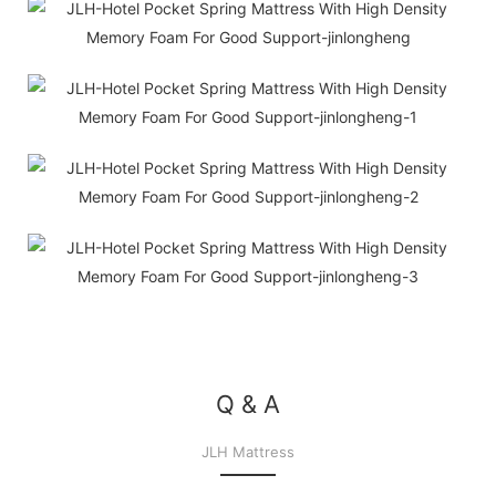
Q & A
JLH Mattress