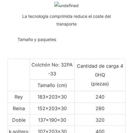
La tecnología comprimida reduce el coste del
transporte
◆◆
Tamaño y paquetes
Colchón No: 32PA
Cantidad de carga 4
-33
0HQ
(piezas)
Tamaño (cm)
Rey
183x203x30
240
Reina
152x203x30
280
Doble
137x190x30
320
k.soltero
107x203x30
400