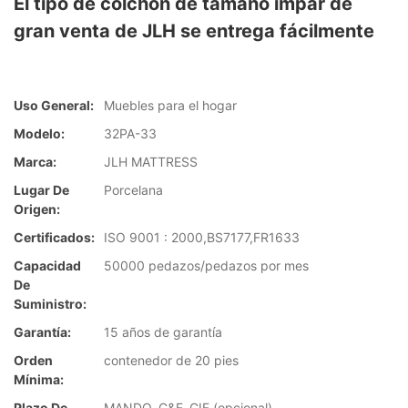
El tipo de colchón de tamaño impar de
gran venta de JLH se entrega fácilmente
Uso General:
Muebles para el hogar
Modelo:
32PA-33
Marca:
JLH MATTRESS
Lugar De
Porcelana
Origen:
Certificados:
ISO 9001 : 2000,BS7177,FR1633
Capacidad
50000 pedazos/pedazos por mes
De
Suministro:
Garantía:
15 años de garantía
Orden
contenedor de 20 pies
Mínima:
Plazo De
MANDO, C&F, CIF (opcional)