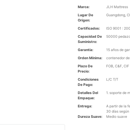
Marca:
JLH Mattress
Lugar De
Guangdong, C
Origen:
Certificados:
ISO 9001 : 2
Capacidad De
50000 pedazo
Suministro:
Garantía:
15 años de gar
Orden Mínima:
contenedor de
Plazo De
FOB, C&F, CIF 
Precio:
Condiciones
L/C T/T
De Pago:
Detalles Del
1. soporte de 
Empaque:
Entrega:
A partir de la
30 días según 
Dureza Suave:
Medio suave