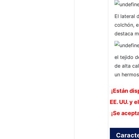
El lateral 
colchón, e
destaca m
el tejido 
de alta ca
un hermos
¡Están dis
EE. UU. y e
¡Se acepta
Caracte