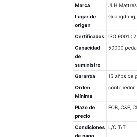
Marca
JLH Mattres
Lugar de
Guangdong,
origen
Certificados
ISO 9001 : 
Capacidad
50000 peda
de
suministro
Garantía
15 años de g
Orden
contenedor 
Mínima
Plazo de
FOB, C&F, CI
precio
Condiciones
L/C T/T
de pago