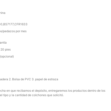
hina
000,BS7177,CFR1633
s/pedazos por mes
antía
 20 pies
(opcional)
madera 2. Bolsa de PVC 3. papel de estraza
 fecha en que recibamos el depósito, entregaremos los productos dentro de los
el tipo y la cantidad de colchones que solicitó.