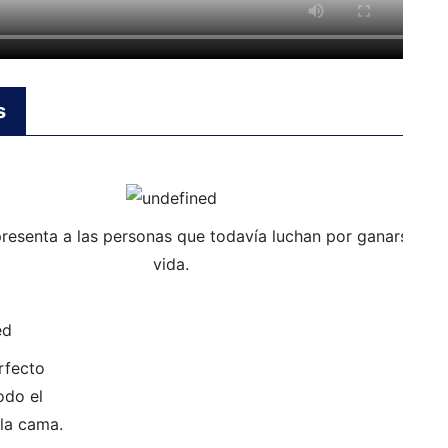
s
resenta a las personas que todavía luchan por ganarse la
vida.
rfecto
odo el
la cama.