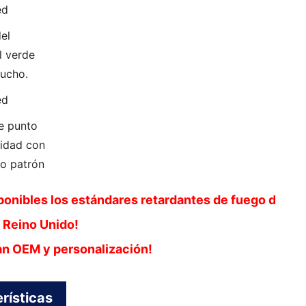
del
l verde
ucho.
de punto
lidad con
o patrón
ponibles los estándares retardantes de fuego de
l Reino Unido!
n OEM y personalización!
rísticas