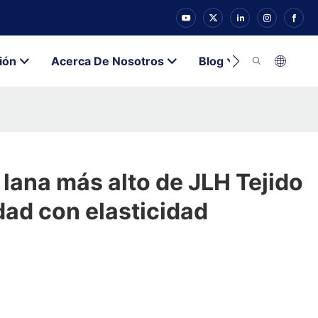
ión
Acerca De Nosotros
Blog
Contacto
lana más alto de JLH Tejido
idad con elasticidad