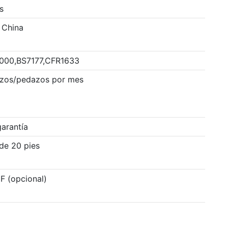
s
 China
2000,BS7177,CFR1633
zos/pedazos por mes
arantía
de 20 pies
F (opcional)