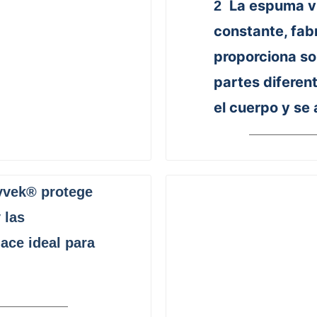
La espuma vi
2
constante, fab
proporciona so
partes diferen
el cuerpo y se 
Tyvek® protege
 las
ace ideal para