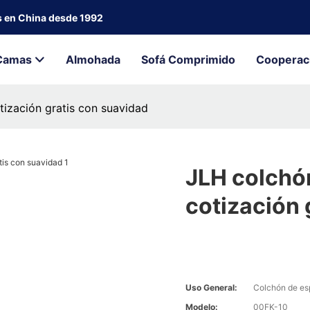
s en China desde 1992
Camas
Almohada
Sofá Comprimido
Cooperac
tización gratis con suavidad
JLH colchó
cotización 
Uso General:
Colchón de e
Modelo:
00FK-10