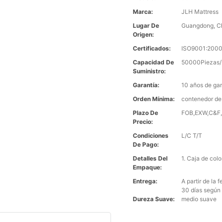
Marca:
JLH Mattress
Lugar De
Guangdong, C
Origen:
Certificados:
ISO9001:2000
Capacidad De
50000Piezas/
Suministro:
Garantía:
10 años de gar
Orden Mínima:
contenedor de
Plazo De
FOB,EXW,C&F,C
Precio:
Condiciones
L/C T/T
De Pago:
Detalles Del
1. Caja de col
Empaque:
Entrega:
A partir de la
30 días según 
Dureza Suave:
medio suave