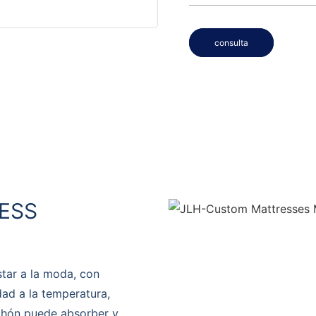
consulta
ESS
tar a la moda, con
dad a la temperatura,
olchón puede absorber y