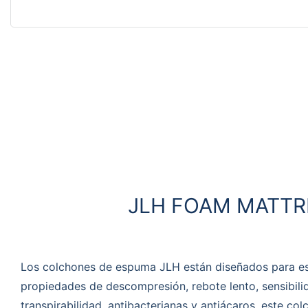
JLH FOAM MATTR
Los colchones de espuma JLH están diseñados para es
propiedades de descompresión, rebote lento, sensibili
transpirabilidad, antibacterianas y antiácaros, este c