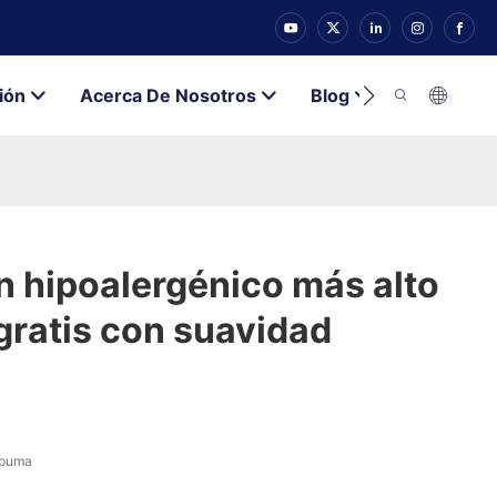
ión
Acerca De Nosotros
Blog
Contacto
n hipoalergénico más alto
gratis con suavidad
spuma