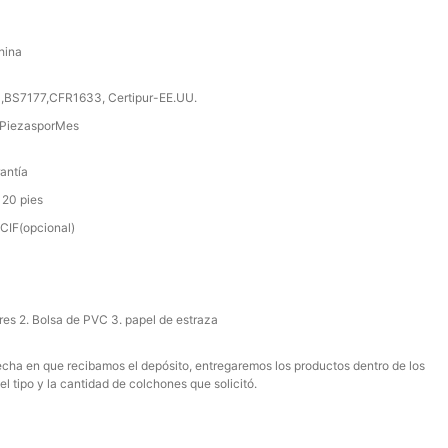
hina
,BS7177,CFR1633, Certipur-EE.UU.
PiezasporMes
antía
 20 pies
IF(opcional)
ores 2. Bolsa de PVC 3. papel de estraza
 fecha en que recibamos el depósito, entregaremos los productos dentro de los
el tipo y la cantidad de colchones que solicitó.