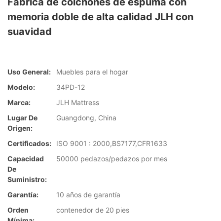
Fábrica de colchones de espuma con
memoria doble de alta calidad JLH con
suavidad
Uso General:
Muebles para el hogar
Modelo:
34PD-12
Marca:
JLH Mattress
Lugar De
Guangdong, China
Origen:
Certificados:
ISO 9001 : 2000,BS7177,CFR1633
Capacidad
50000 pedazos/pedazos por mes
De
Suministro:
Garantía:
10 años de garantía
Orden
contenedor de 20 pies
Mínima: