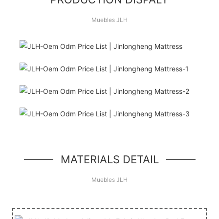
Muebles JLH
¡Hola Mundo!
unidad de héroe simple, un componente simple
estilo jumbotron
MATERIALS DETAIL
Muebles JLH