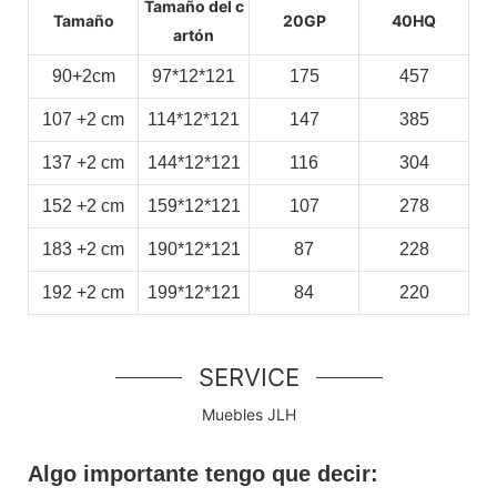
Tamaño del c
Tamaño
20GP
40HQ
artón
90+2cm
97*12*121
175
457
107
+2
cm
114*12*121
147
385
137
+2
cm
144*12*121
116
304
152
+2
cm
159*12*121
107
278
183
+2
cm
190*12*121
87
228
192
+2
cm
199*12*121
84
220
SERVICE
Muebles JLH
Algo importante tengo que decir: