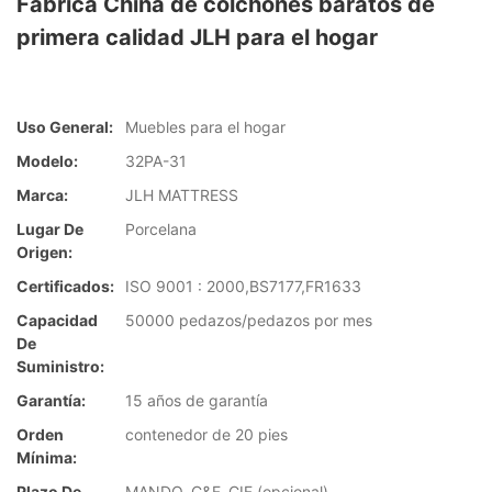
Fábrica China de colchones baratos de
primera calidad JLH para el hogar
Uso General:
Muebles para el hogar
Modelo:
32PA-31
Marca:
JLH MATTRESS
Lugar De
Porcelana
Origen:
Certificados:
ISO 9001 : 2000,BS7177,FR1633
Capacidad
50000 pedazos/pedazos por mes
De
Suministro:
Garantía:
15 años de garantía
Orden
contenedor de 20 pies
Mínima:
Plazo De
MANDO, C&F, CIF (opcional)