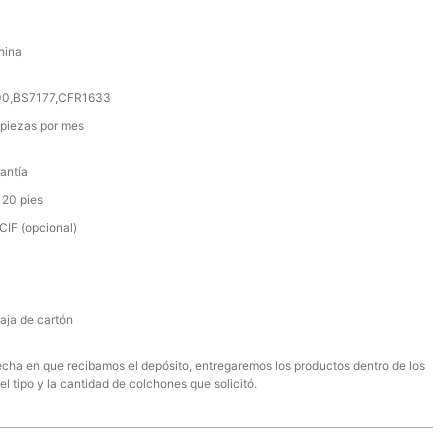
hina
000,BS7177,CFR1633
piezas por mes
antía
 20 pies
IF (opcional)
aja de cartón
 fecha en que recibamos el depósito, entregaremos los productos dentro de los
el tipo y la cantidad de colchones que solicitó.