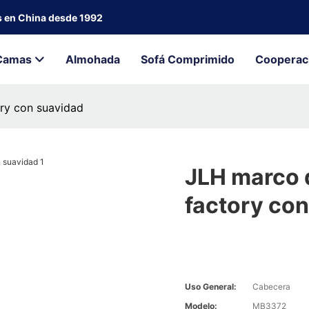
s en China desde 1992
Camas
Almohada
Sofá Comprimido
Cooperac
ry con suavidad
JLH marco 
factory co
Uso General:
Cabecera
Modelo:
MB3372