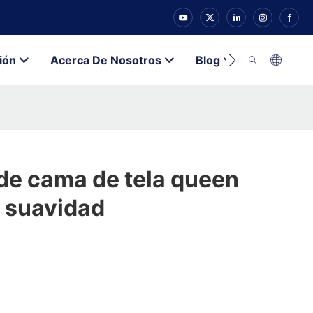
ión
Acerca De Nosotros
Blog
Contacto
de cama de tela queen
n suavidad