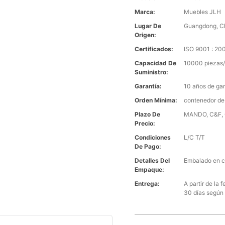
Marca:
Muebles JLH
Lugar De
Guangdong, C
Origen:
Certificados:
ISO 9001 : 2
Capacidad De
10000 piezas/
Suministro:
Garantía:
10 años de gar
Orden Mínima:
contenedor de
Plazo De
MANDO, C&F, C
Precio:
Condiciones
L/C T/T
De Pago:
Detalles Del
Embalado en c
Empaque:
Entrega:
A partir de la
30 días según 