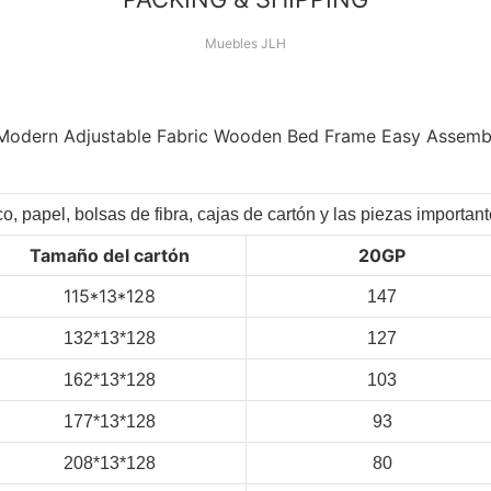
Muebles JLH
co, papel, bolsas de fibra, cajas de cartón y las piezas importa
Tamaño del cartón
20GP
115*13*128
147
132*13*128
127
162*13*128
103
177*13*128
93
208*13*128
80