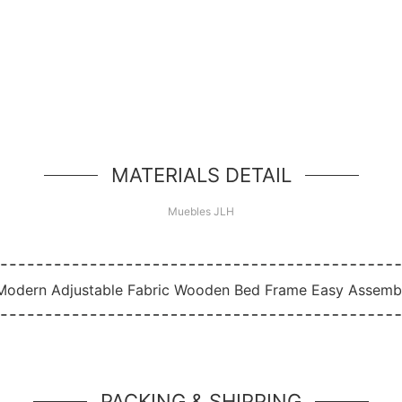
¡Hola Mundo!
d de héroe simple, un componente simple estilo jum
MATERIALS DETAIL
Muebles JLH
PACKING & SHIPPING