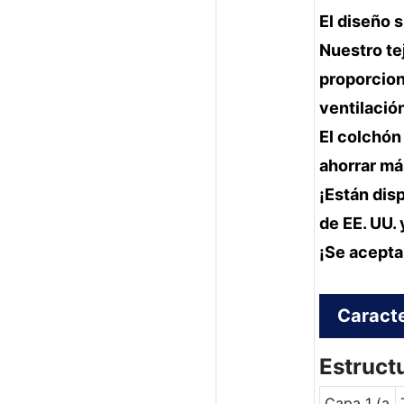
El diseño 
Nuestro te
proporcion
ventilació
El colchón
ahorrar má
¡Están dis
de EE. UU. 
¡Se acepta
Caracte
Estruct
Capa 1 (a