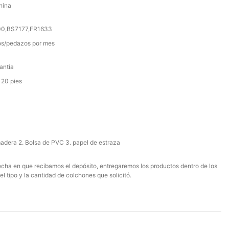
hina
000,BS7177,FR1633
s/pedazos por mes
antía
 20 pies
madera 2. Bolsa de PVC 3. papel de estraza
 fecha en que recibamos el depósito, entregaremos los productos dentro de los
el tipo y la cantidad de colchones que solicitó.