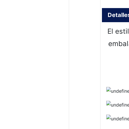
Detalle
El est
embala