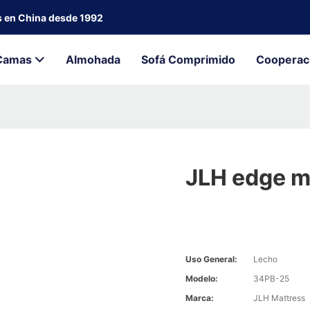
s en China desde 1992
Camas
Almohada
Sofá Comprimido
Cooperac
JLH edge m
Uso General:
Lecho
Modelo:
34PB-25
Marca:
JLH Mattress