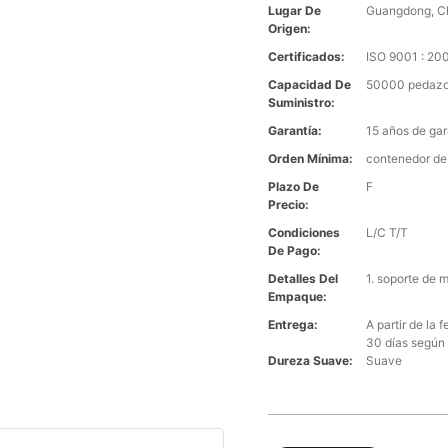
Lugar De
Guangdong, C
Origen:
Certificados:
ISO 9001 : 2
Capacidad De
50000 pedazo
Suministro:
Garantía:
15 años de gar
Orden Mínima:
contenedor de
Plazo De
F
Precio:
Condiciones
L/C T/T
De Pago:
Detalles Del
1. soporte de 
Empaque:
Entrega:
A partir de la
30 días según 
Dureza Suave:
Suave