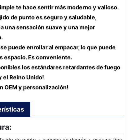
simple te hace sentir más moderno y valioso.
jido de punto es seguro y saludable,
a una sensación suave y una mejor
n.
 se puede enrollar al empacar, lo que puede
s espacio. Es conveniente.
ponibles los estándares retardantes de fuego
y el Reino Unido!
n OEM y personalización!
rísticas
ura:
Tejido de punto + espuma de dacrón + espuma fina