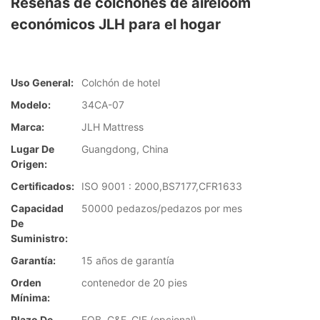
Reseñas de colchones de aireloom
económicos JLH para el hogar
Uso General:
Colchón de hotel
Modelo:
34CA-07
Marca:
JLH Mattress
Lugar De
Guangdong, China
Origen:
Certificados:
ISO 9001 : 2000,BS7177,CFR1633
Capacidad
50000 pedazos/pedazos por mes
De
Suministro:
Garantía:
15 años de garantía
Orden
contenedor de 20 pies
Mínima:
Plazo De
FOB, C&F, CIF (opcional)