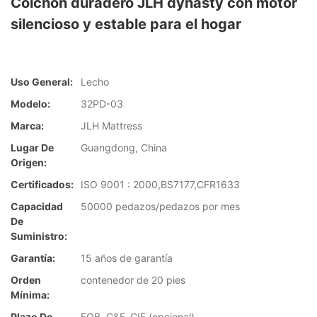
Colchón duradero JLH dynasty con motor
silencioso y estable para el hogar
Uso General:
Lecho
Modelo:
32PD-03
Marca:
JLH Mattress
Lugar De
Guangdong, China
Origen:
Certificados:
ISO 9001 : 2000,BS7177,CFR1633
Capacidad
50000 pedazos/pedazos por mes
De
Suministro:
Garantía:
15 años de garantía
Orden
contenedor de 20 pies
Mínima:
Plazo De
FOB, C&F, CIF (opcional)