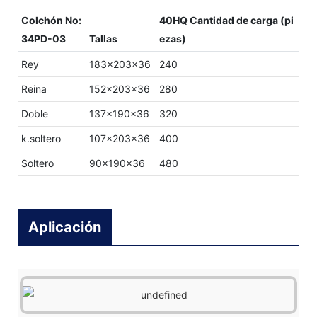
Colchón No:
40HQ Cantidad de carga (pi
34PD-03
Tallas
ezas)
Rey
183x203x36
240
Reina
152x203x36
280
Doble
137x190x36
320
k.soltero
107x203x36
400
Soltero
90x190x36
480
Aplicación