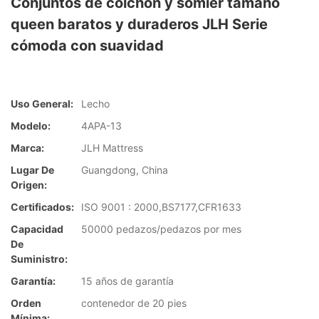
Conjuntos de colchón y somier tamaño
queen baratos y duraderos JLH Serie
cómoda con suavidad
Uso General:
Lecho
Modelo:
4APA-13
Marca:
JLH Mattress
Lugar De
Guangdong, China
Origen:
Certificados:
ISO 9001 : 2000,BS7177,CFR1633
Capacidad
50000 pedazos/pedazos por mes
De
Suministro:
Garantía:
15 años de garantía
Orden
contenedor de 20 pies
Mínima: