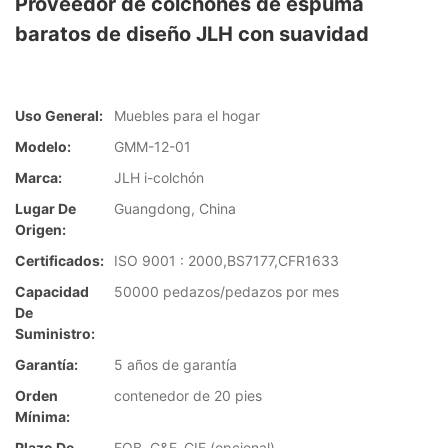
Proveedor de colchones de espuma
baratos de diseño JLH con suavidad
Uso General:
Muebles para el hogar
Modelo:
GMM-12-01
Marca:
JLH i-colchón
Lugar De
Guangdong, China
Origen:
Certificados:
ISO 9001 : 2000,BS7177,CFR1633
Capacidad
50000 pedazos/pedazos por mes
De
Suministro:
Garantía:
5 años de garantía
Orden
contenedor de 20 pies
Mínima:
Plazo De
FOB, C&F, CIF (opcional)