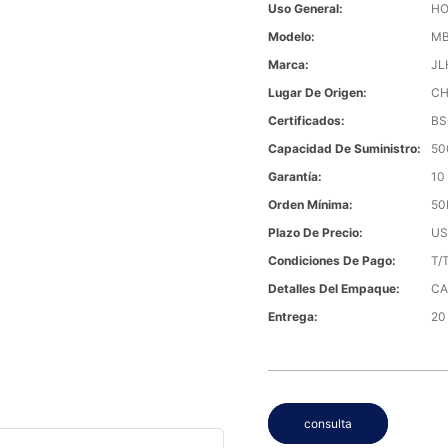
Uso General:
HO
Modelo:
MB
Marca:
JL
Lugar De Origen:
CH
Certificados:
BS
Capacidad De Suministro:
50
Garantía:
10
Orden Mínima:
50
Plazo De Precio:
US
Condiciones De Pago:
T/
Detalles Del Empaque:
CA
Entrega:
20
consulta