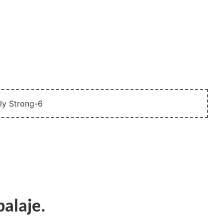
botron
balaje.