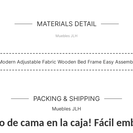
d de héroe simple, un componente simple estilo jum
MATERIALS DETAIL
Muebles JLH
PACKING & SHIPPING
Muebles JLH
 de cama en la caja! Fácil em