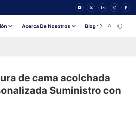
ión
Acerca De Nosotros
Blog
Contacto
tura de cama acolchada
sonalizada Suministro con