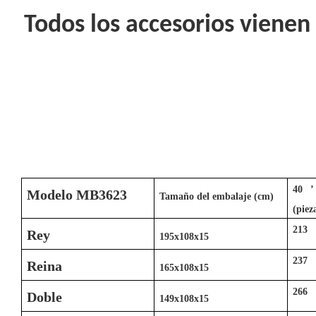
Todos los accesorios vienen 
40
Modelo MB3623
Tamaño del embalaje (cm)
(piez
213
Rey
195x108x15
237
Reina
165x108x15
266
Doble
149x108x15