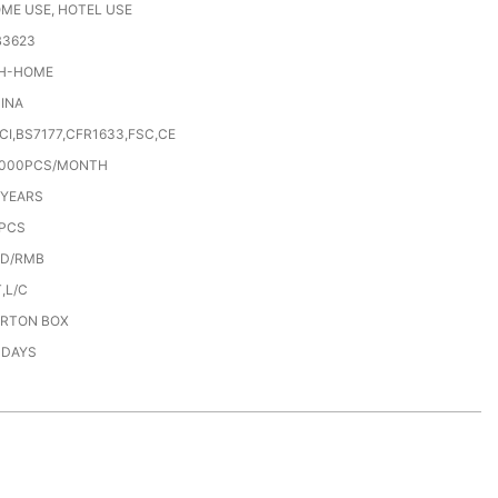
ME USE, HOTEL USE
3623
H-HOME
INA
CI,BS7177,CFR1633,FSC,CE
000PCS/MONTH
 YEARS
PCS
D/RMB
T,L/C
RTON BOX
 DAYS