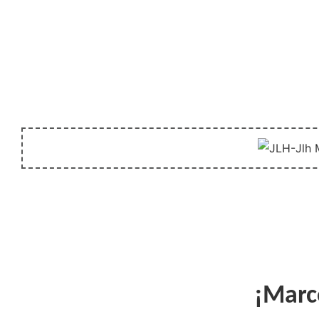
unida
¡Marco