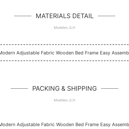
d de héroe simple, un componente simple estilo jum
MATERIALS DETAIL
Muebles JLH
PACKING & SHIPPING
Muebles JLH