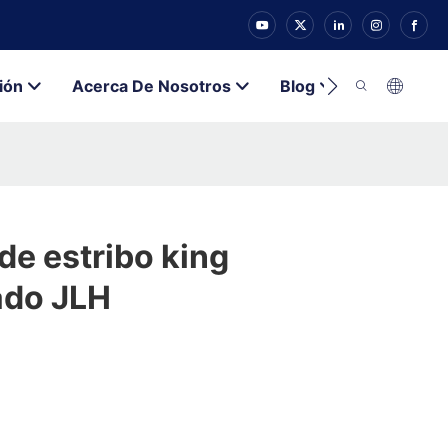
ión
Acerca De Nosotros
Blog
Contacto
de estribo king
ado JLH