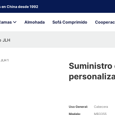
s en China desde 1992
Camas
Almohada
Sofá Comprimido
Cooperac
do JLH
Suministro 
personaliz
Uso General:
Cabecera
Modelo:
MB3355