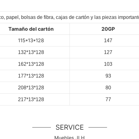
co, papel, bolsas de fibra, cajas de cartón y las piezas importa
Tamaño del cartón
20GP
115*13*128
147
132*13*128
127
162*13*128
103
177*13*128
93
208*13*128
80
217*13*128
77
SERVICE
Muebles JLH