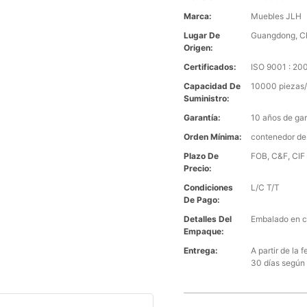
Marca:
Muebles JLH
Lugar De
Guangdong, C
Origen:
Certificados:
ISO 9001 : 2
Capacidad De
10000 piezas/
Suministro:
Garantía:
10 años de gar
Orden Mínima:
contenedor de
Plazo De
FOB, C&F, CIF 
Precio:
Condiciones
L/C T/T
De Pago:
Detalles Del
Embalado en c
Empaque:
Entrega:
A partir de la
30 días según 