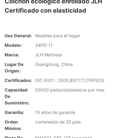
Colchón ecológico enrollado JLH
Certificado con elasticidad
Uso General:
Muebles para el hogar
Modelo:
34PD-11
Marca:
JLH Mattress
Lugar De
Guangdong, China
Origen:
Certificados:
ISO 9001 : 2000,BS7177,CFR1633
Capacidad
50000 pedazos/pedazos por mes
De
Suministro:
Garantía:
15 años de garantía
Orden
contenedor de 20 pies
Mínima:
Plazo De
MANDO, C&F, CIF (opcional)