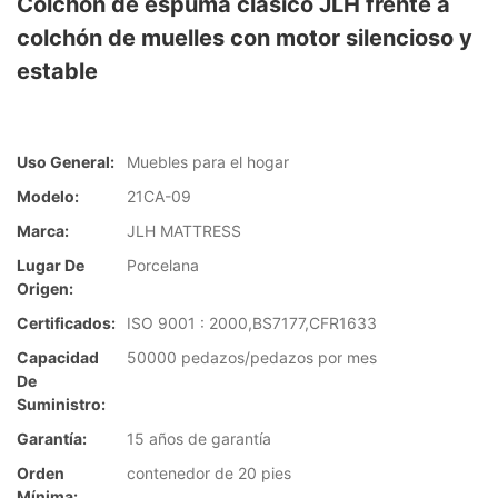
Colchón de espuma clásico JLH frente a
colchón de muelles con motor silencioso y
estable
Uso General:
Muebles para el hogar
Modelo:
21CA-09
Marca:
JLH MATTRESS
Lugar De
Porcelana
Origen:
Certificados:
ISO 9001 : 2000,BS7177,CFR1633
Capacidad
50000 pedazos/pedazos por mes
De
Suministro:
Garantía:
15 años de garantía
Orden
contenedor de 20 pies
Mínima: