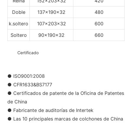
Reina
152x203x32
420
Doble
137x190x32
480
k.soltero
107x203x32
600
Soltero
90x190x32
660
◆◆
Certificado
● ISO9001:2008
● CFR1633&BS7177
● Certificados de patente de la Oficina de Patentes
de China
● Fabricante de auditorías de Intertek
● Las 10 principales marcas de colchones de China