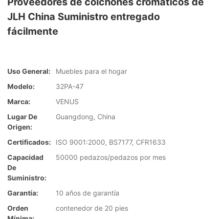
Proveedores de colchones cromáticos de
JLH China Suministro entregado
fácilmente
Uso General:
Muebles para el hogar
Modelo:
32PA-47
Marca:
VENUS
Lugar De
Guangdong, China
Origen:
Certificados:
ISO 9001:2000, BS7177, CFR1633
Capacidad
50000 pedazos/pedazos por mes
De
Suministro:
Garantía:
10 años de garantía
Orden
contenedor de 20 pies
Mínima: