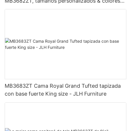
MB3682ZT, tamaños personalizados & colores
Precio de fábrica - Muebles JLH
MB3683ZT Cama Royal Grand Tufted tapizada
con base fuerte King size - JLH Furniture