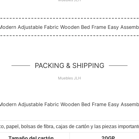
PACKING & SHIPPING
Muebles JLH
co, papel, bolsas de fibra, cajas de cartón y las piezas importa
Tamaño del cartón
20GP