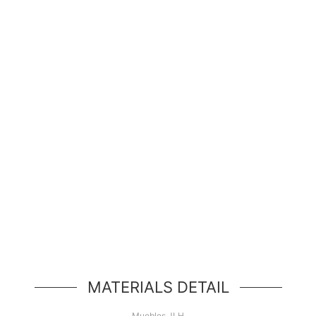
¡Hola Mundo!
d de héroe simple, un componente simple estilo jum
MATERIALS DETAIL
Muebles JLH