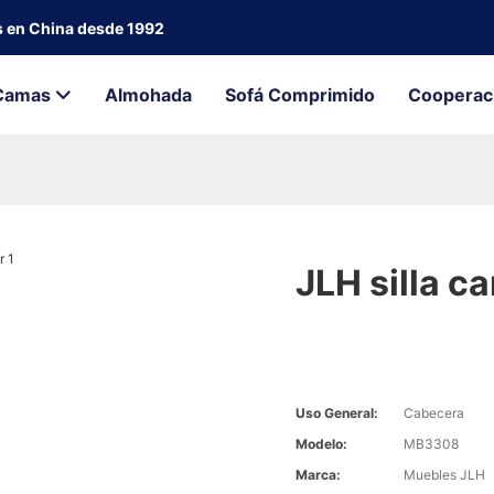
s en China desde 1992
Camas
Almohada
Sofá Comprimido
Cooperac
JLH silla c
Uso General:
Cabecera
Modelo:
MB3308
Marca:
Muebles JLH