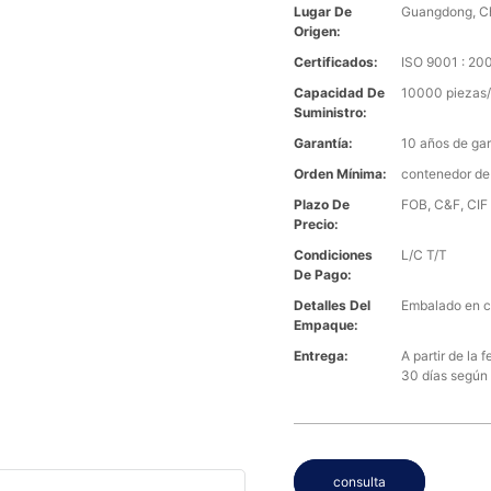
Lugar De
Guangdong, C
Origen:
Certificados:
ISO 9001 : 2
Capacidad De
10000 piezas/
Suministro:
Garantía:
10 años de gar
Orden Mínima:
contenedor de
Plazo De
FOB, C&F, CIF 
Precio:
Condiciones
L/C T/T
De Pago:
Detalles Del
Embalado en c
Empaque:
Entrega:
A partir de la
30 días según 
consulta