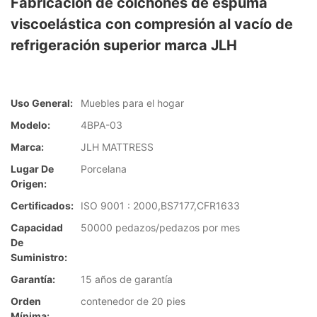
Fabricación de colchones de espuma
viscoelástica con compresión al vacío de
refrigeración superior marca JLH
Uso General:
Muebles para el hogar
Modelo:
4BPA-03
Marca:
JLH MATTRESS
Lugar De
Porcelana
Origen:
Certificados:
ISO 9001 : 2000,BS7177,CFR1633
Capacidad
50000 pedazos/pedazos por mes
De
Suministro:
Garantía:
15 años de garantía
Orden
contenedor de 20 pies
Mínima: