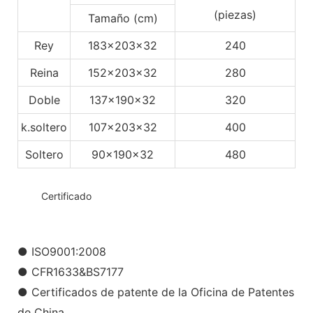
(piezas)
Tamaño (cm)
Rey
183x203x32
240
Reina
152x203x32
280
Doble
137x190x32
320
k.soltero
107x203x32
400
Soltero
90x190x32
480
◆◆
Certificado
● ISO9001:2008
● CFR1633&BS7177
● Certificados de patente de la Oficina de Patentes
de China