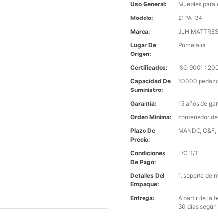
Uso General:
Muebles para 
Modelo:
21PA-34
Marca:
JLH MATTRE
Lugar De
Porcelana
Origen:
Certificados:
ISO 9001 : 2
Capacidad De
50000 pedazo
Suministro:
Garantía:
15 años de gar
Orden Mínima:
contenedor de
Plazo De
MANDO, C&F, C
Precio:
Condiciones
L/C T/T
De Pago:
Detalles Del
1. soporte de 
Empaque:
Entrega:
A partir de la
30 días según 