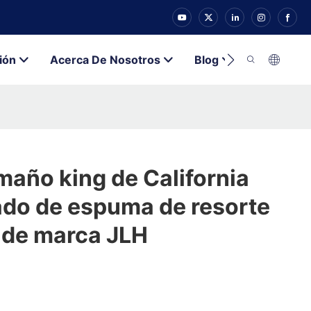
ión
Acerca De Nosotros
Blog
Contacto
año king de California
ado de espuma de resorte
l de marca JLH