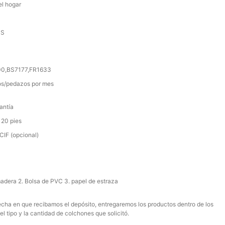
el hogar
SS
000,BS7177,FR1633
s/pedazos por mes
antía
 20 pies
IF (opcional)
madera 2. Bolsa de PVC 3. papel de estraza
 fecha en que recibamos el depósito, entregaremos los productos dentro de los
el tipo y la cantidad de colchones que solicitó.