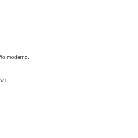
seño moderno.
nal