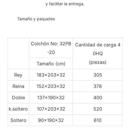
y facilitar la entrega.
◆◆
Tamaño y paquetes
Colchón No: 32PB
Cantidad de carga 4
-20
0HQ
(piezas)
Tamaño (cm)
Rey
183x203x32
305
Reina
152x203x32
378
Doble
137x190x32
400
k.soltero
107x203x32
520
Soltero
90x190x32
610