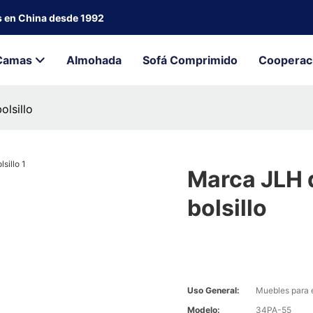
s en China desde 1992
Camas
Almohada
Sofá Comprimido
Cooperac
lsillo
Marca JLH 
bolsillo
Uso General:
Muebles para 
Modelo:
34PA-55