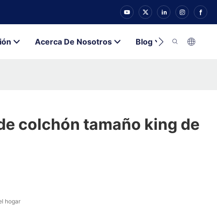
ión
Acerca De Nosotros
Blog
Contacto
de colchón tamaño king de
el hogar