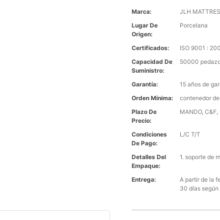
Marca:
JLH MATTRE
Lugar De
Porcelana
Origen:
Certificados:
ISO 9001 : 2
Capacidad De
50000 pedazo
Suministro:
Garantía:
15 años de gar
Orden Mínima:
contenedor de
Plazo De
MANDO, C&F, C
Precio:
Condiciones
L/C T/T
De Pago:
Detalles Del
1. soporte de 
Empaque:
Entrega:
A partir de la
30 días según 