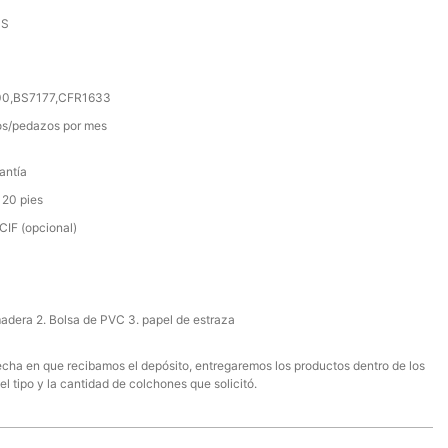
SS
000,BS7177,CFR1633
s/pedazos por mes
antía
 20 pies
IF (opcional)
madera 2. Bolsa de PVC 3. papel de estraza
 fecha en que recibamos el depósito, entregaremos los productos dentro de los
el tipo y la cantidad de colchones que solicitó.