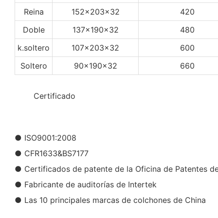
Reina
152x203x32
420
Doble
137x190x32
480
k.soltero
107x203x32
600
Soltero
90x190x32
660
◆◆
Certificado
● ISO9001:2008
● CFR1633&BS7177
● Certificados de patente de la Oficina de Patentes d
● Fabricante de auditorías de Intertek
● Las 10 principales marcas de colchones de China