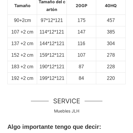
Tamaño del c
Tamaño
20GP
40HQ
artón
90+2cm
97*12*121
175
457
107
+2
cm
114*12*121
147
385
137
+2
cm
144*12*121
116
304
152
+2
cm
159*12*121
107
278
183
+2
cm
190*12*121
87
228
192
+2
cm
199*12*121
84
220
SERVICE
Muebles JLH
Algo importante tengo que decir: