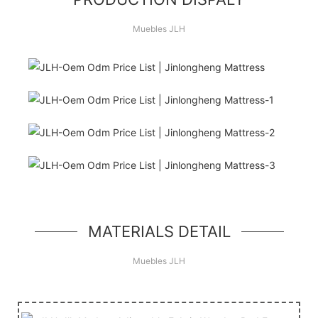
Muebles JLH
¡Hola Mundo!
unidad de héroe simple, un componente simple
estilo jumbotron
MATERIALS DETAIL
Muebles JLH