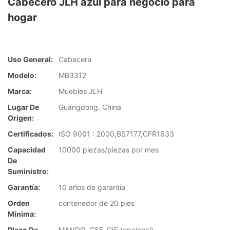
Cabecero JLH azul para negocio para
hogar
Uso General:
Cabecera
Modelo:
MB3312
Marca:
Muebles JLH
Lugar De
Guangdong, China
Origen:
Certificados:
ISO 9001 : 2000,BS7177,CFR1633
Capacidad
10000 piezas/piezas por mes
De
Suministro:
Garantía:
10 años de garantía
Orden
contenedor de 20 pies
Mínima:
Plazo De
MANDO, C&F, CIF (opcional)