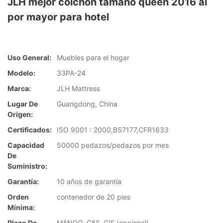
JLH mejor colchón tamaño queen 2016 al
por mayor para hotel
Uso General:
Muebles para el hogar
Modelo:
33PA-24
Marca:
JLH Mattress
Lugar De
Guangdong, China
Origen:
Certificados:
ISO 9001 : 2000,BS7177,CFR1633
Capacidad
50000 pedazos/pedazos por mes
De
Suministro:
Garantía:
10 años de garantía
Orden
contenedor de 20 pies
Mínima:
Plazo De
MANDO, C&F, CIF (opcional)