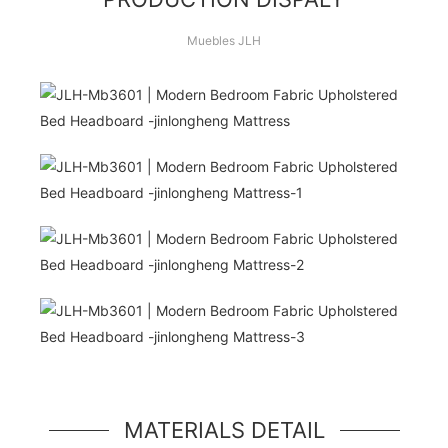
Muebles JLH
¡Hola Mundo!
unidad de héroe simple, un componente simple
estilo jumbotron
MATERIALS DETAIL