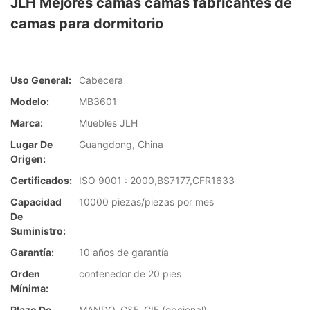
JLH Mejores camas camas fabricantes de
camas para dormitorio
Uso General:
Cabecera
Modelo:
MB3601
Marca:
Muebles JLH
Lugar De
Guangdong, China
Origen:
Certificados:
ISO 9001 : 2000,BS7177,CFR1633
Capacidad
10000 piezas/piezas por mes
De
Suministro:
Garantía:
10 años de garantía
Orden
contenedor de 20 pies
Mínima:
Plazo De
MANDO, C&F, CIF (opcional)