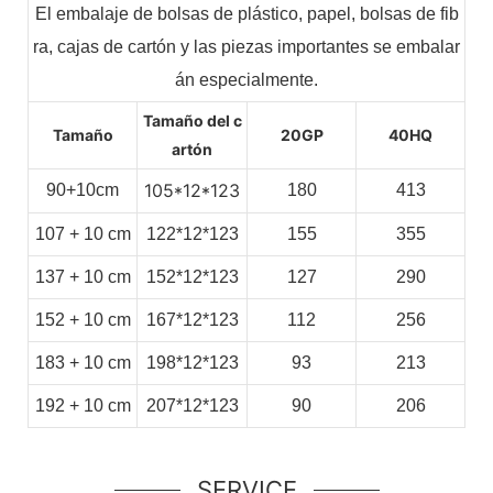
El embalaje de bolsas de plástico, papel, bolsas de fib
ra, cajas de cartón y las piezas importantes se embalar
án especialmente.
Tamaño del c
Tamaño
20GP
40HQ
artón
105*12*123
90+10cm
180
413
107
+
10
cm
122*12*123
155
355
137
+
10
cm
152*12*123
127
290
152
+
10
cm
167*12*123
112
256
183
+
10
cm
198*12*123
93
213
192
+
10
cm
207*12*123
90
206
SERVICE