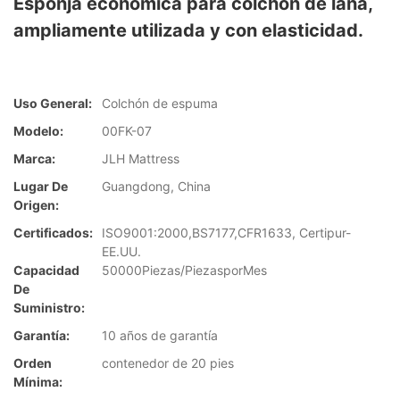
Esponja económica para colchón de lana,
ampliamente utilizada y con elasticidad.
Uso General:
Colchón de espuma
Modelo:
00FK-07
Marca:
JLH Mattress
Lugar De
Guangdong, China
Origen:
Certificados:
ISO9001:2000,BS7177,CFR1633, Certipur-
EE.UU.
Capacidad
50000Piezas/PiezasporMes
De
Suministro:
Garantía:
10 años de garantía
Orden
contenedor de 20 pies
Mínima: