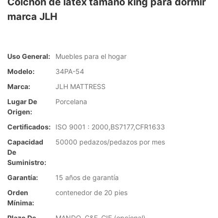
Colchón de látex tamaño king para dormir
marca JLH
Uso General:
Muebles para el hogar
Modelo:
34PA-54
Marca:
JLH MATTRESS
Lugar De
Porcelana
Origen:
Certificados:
ISO 9001 : 2000,BS7177,CFR1633
Capacidad
50000 pedazos/pedazos por mes
De
Suministro:
Garantía:
15 años de garantía
Orden
contenedor de 20 pies
Mínima:
Plazo De
MANDO, C&F, CIF (opcional)