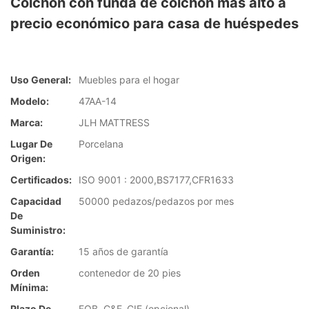
Colchón con funda de colchón más alto a
precio económico para casa de huéspedes
Uso General:
Muebles para el hogar
Modelo:
47AA-14
Marca:
JLH MATTRESS
Lugar De
Porcelana
Origen:
Certificados:
ISO 9001 : 2000,BS7177,CFR1633
Capacidad
50000 pedazos/pedazos por mes
De
Suministro:
Garantía:
15 años de garantía
Orden
contenedor de 20 pies
Mínima:
Plazo De
FOB, C&F, CIF (opcional)