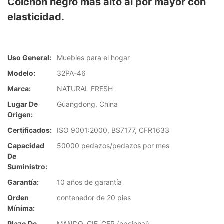
Colchón negro más alto al por mayor con
elasticidad.
Uso General:
Muebles para el hogar
Modelo:
32PA-46
Marca:
NATURAL FRESH
Lugar De
Guangdong, China
Origen:
Certificados:
ISO 9001:2000, BS7177, CFR1633
Capacidad
50000 pedazos/pedazos por mes
De
Suministro:
Garantía:
10 años de garantía
Orden
contenedor de 20 pies
Mínima:
Plazo De
MANDO, CIF, CFR (opcional)