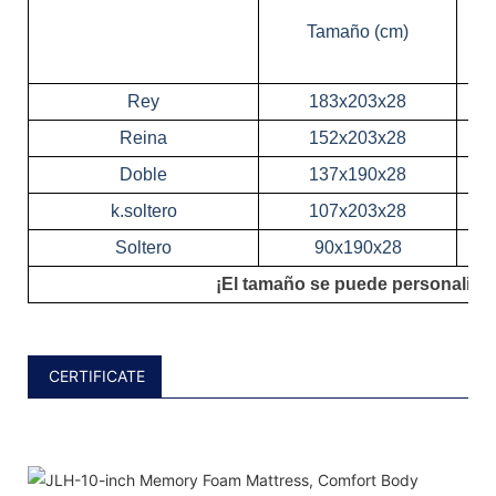
Tamaño (cm)
Rey
183x203x28
Reina
152x203x28
Doble
137x190x28
k.soltero
107x203x28
Soltero
90x190x28
¡El tamaño se puede personalizar
CERTIFICATE