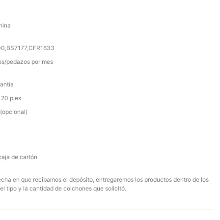
hina
000,BS7177,CFR1633
s/pedazos por mes
antía
 20 pies
(opcional)
caja de cartón
 fecha en que recibamos el depósito, entregaremos los productos dentro de los
el tipo y la cantidad de colchones que solicitó.