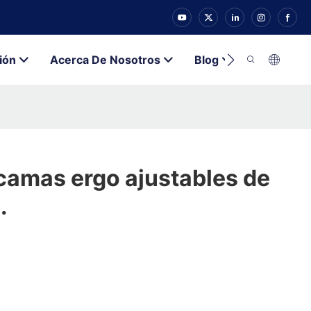
ión
Acerca De Nosotros
Blog
Contacto
camas ergo ajustables de
.