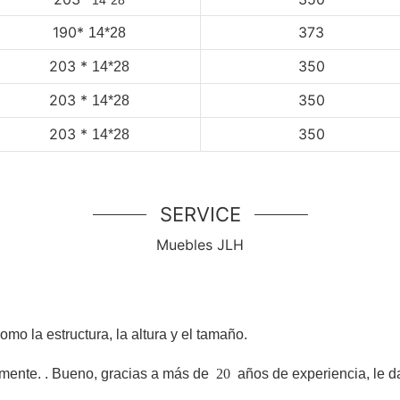
190*
373
14*28
203
*
350
14*28
203
*
350
14*28
203
*
350
14*28
SERVICE
Muebles JLH
o la estructura, la altura y el tamaño.
lmente.
. Bueno, gracias a más de
20
años de experiencia, le d