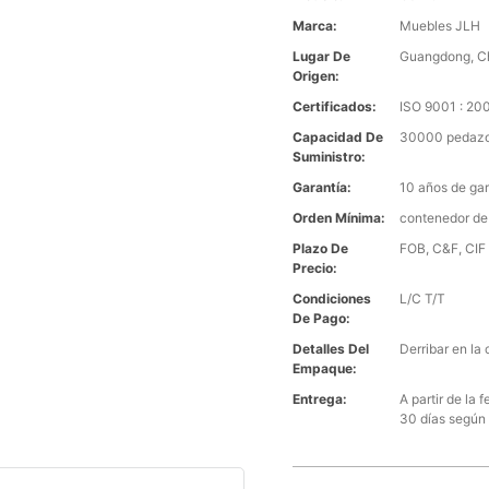
Marca:
Muebles JLH
Lugar De
Guangdong, C
Origen:
Certificados:
ISO 9001 : 2
Capacidad De
30000 pedazo
Suministro:
Garantía:
10 años de gar
Orden Mínima:
contenedor de
Plazo De
FOB, C&F, CIF 
Precio:
Condiciones
L/C T/T
De Pago:
Detalles Del
Derribar en la 
Empaque:
Entrega:
A partir de la
30 días según 