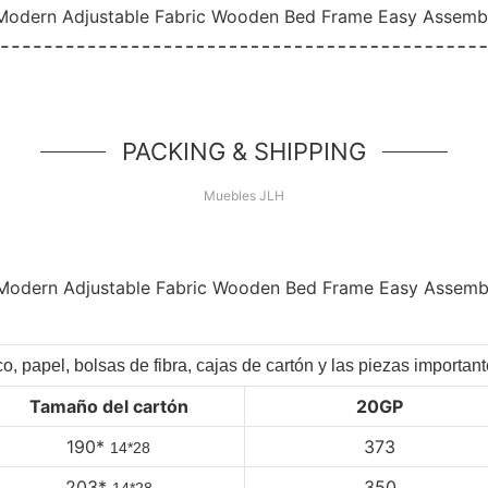
PACKING & SHIPPING
Muebles JLH
co, papel, bolsas de fibra, cajas de cartón y las piezas importa
Tamaño del cartón
20GP
190*
373
14*28
203*
350
14*28