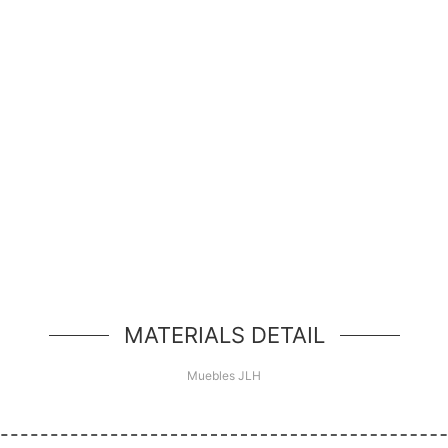
¡Hola Mundo!
d de héroe simple, un componente simple estilo jum
MATERIALS DETAIL
Muebles JLH