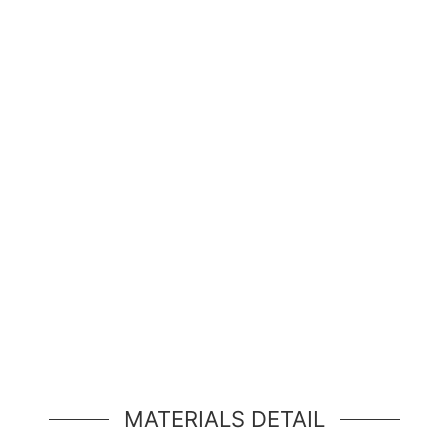
¡Hola Mundo!
d de héroe simple, un componente simple estilo jum
MATERIALS DETAIL