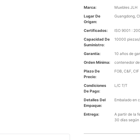
Marca:
Muebles JLH
Lugar De
Guangdong, C
Origen:
Certificados:
ISO 9001 : 2
Capacidad De
10000 piezas/
Suministro:
Garantía:
10 años de gar
Orden Mínima:
contenedor de
Plazo De
FOB, C&F, CIF 
Precio:
Condiciones
L/C T/T
De Pago:
Detalles Del
Embalado en c
Empaque:
Entrega:
A partir de la
30 días según 