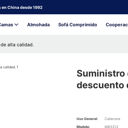
s en China desde 1992
Camas
Almohada
Sofá Comprimido
Cooperac
de alta calidad.
Suministro
descuento d
Uso General:
Cabecera
Modelo:
MB3312