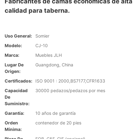
Fabricantes de camas económicas de alta
calidad para taberna.
Uso General:
Somier
Modelo:
CJ-10
Marca:
Muebles JLH
Lugar De
Guangdong, China
Origen:
Certificados:
ISO 9001 : 2000,BS7177,CFR1633
Capacidad
30000 pedazos/pedazos por mes
De
Suministro:
Garantía:
10 años de garantía
Orden
contenedor de 20 pies
Mínima:
Plazo De
FOB, C&F, CIF (opcional)