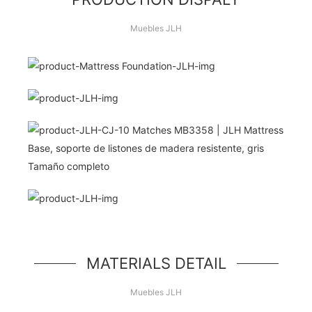
Muebles JLH
¡Hola Mundo!
unidad de héroe simple, un componente simple
estilo jumbotron
MATERIALS DETAIL
Muebles JLH